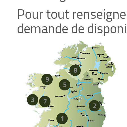
Pour tout renseign
demande de disponibi
8
9
5
3
7
2
1