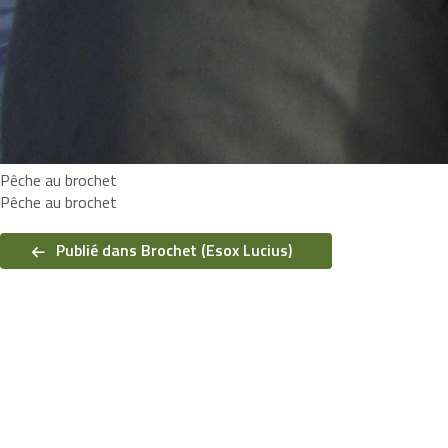
Pêche au brochet
Pêche au brochet
Navigation
de
Publié dans Brochet (Esox Lucius)
l’article