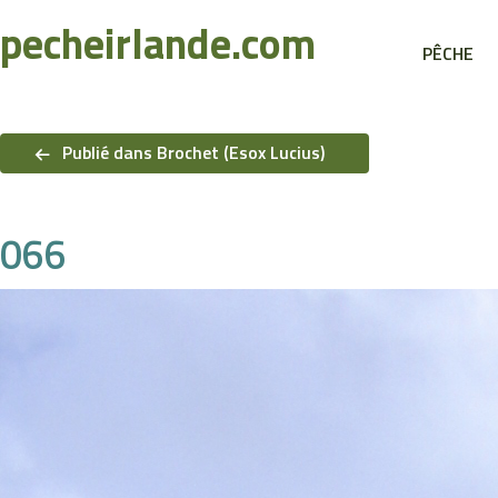
Recherche
pecheirlande.com
PÊCHE
Navigation
de
Publié dans Brochet (Esox Lucius)
l’article
066