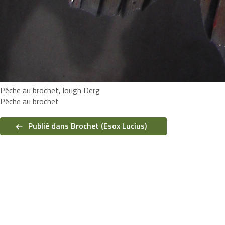
Pêche au brochet, lough Derg
Pêche au brochet
Navigation
de
Publié dans Brochet (Esox Lucius)
l’article