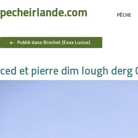
Recherche
pecheirlande.com
PÊCHE
Navigation
de
Publié dans Brochet (Esox Lucius)
l’article
ced et pierre dim lough derg