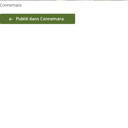
Connemara
Navigation
de
Publié dans Connemara
l’article