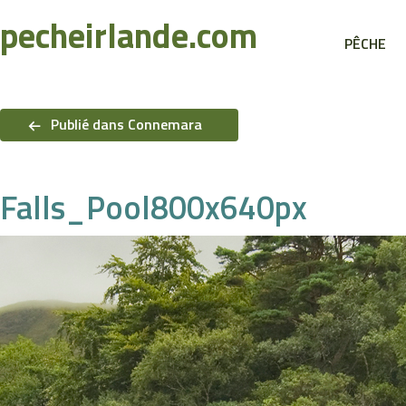
Recherche
pecheirlande.com
PÊCHE
Navigation
de
Publié dans Connemara
l’article
Falls_Pool800x640px