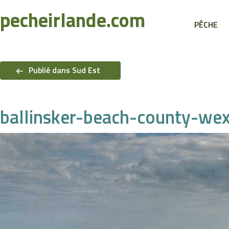
Recherche
pecheirlande.com
PÊCHE
Navigation
de
Publié dans Sud Est
l’article
ballinsker-beach-county-we